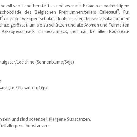
bevoll von Hand herstellt … und zwar mit Kakao aus nachhaltigem
®
schokolade des Belgischen Premiumherstellers
Callebaut
. Für
®
t
einer der wenigen Schokoladenhersteller, der seine Kakaobohnen
hale geröstet, um sie zu schützen und alle Aromen und Feinheiten
fer Kakaogeschmack. Ein Geschmack, den man bei allen Rousseau-
ulgator/Lecithine (Sonnenblume/Soja)
n!
sättigte Fettsäuren: 16g/
 sein und sind potentiell allergene Substanzen.
iell allergene Substanzen.