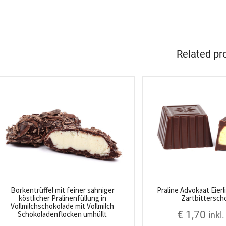
Related pr
Borkentrüffel mit feiner sahniger
Praline Advokaat Eierl
köstlicher Pralinenfüllung in
Zartbittersch
Vollmilchschokolade mit Vollmilch
€
1,70
Schokoladenflocken umhüllt
inkl