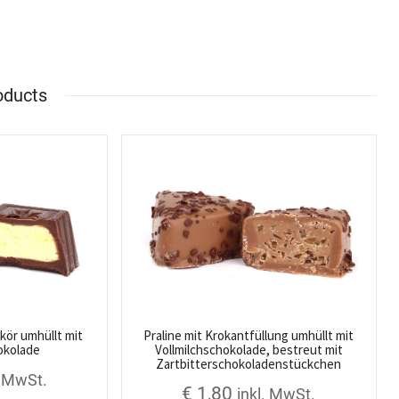
oducts
ikör umhüllt mit
Praline mit Krokantfüllung umhüllt mit
okolade
Vollmilchschokolade, bestreut mit
Zartbitterschokoladenstückchen
. MwSt.
€
1,80
inkl. MwSt.