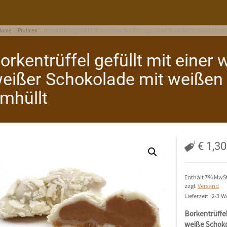
Home
Pralinen
Borkentrüffel gefüllt mit einer weichen Moccaganache in weißer Schokolade m
orkentrüffel gefüllt mit eine
eißer Schokolade mit weißen
mhüllt
€
1,30
Enthält 7% MwSt
zzgl.
Versand
Lieferzeit: 2-3 
Borkentrüffel
weiße Schoko