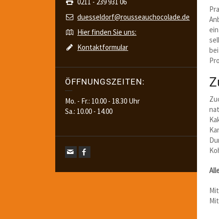
0211 - 239 931 06
Pr
duesseldorf@rousseauchocolade.de
An
ein
Hier finden Sie uns:
sel
Kontaktformular
be
Pr
Z
ÖFFNUNGSZEITEN:
Zu
Mo. - Fr.: 10.00 - 18.30 Uhr
nat
Sa.: 10.00 - 14.00
Ka
Ka
Dur
Koh
All
Mit
Mit