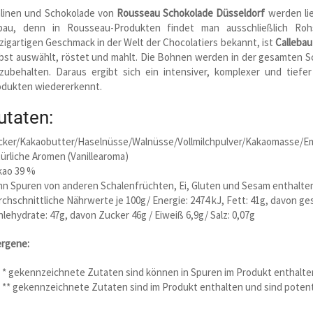
alinen und Schokolade von
Rousseau Schokolade Düsseldorf
werden lie
bau, denn in Rousseau-Produkten findet man ausschließlich Roh
zigartigen Geschmack in der Welt der Chocolatiers bekannt, ist
Callebau
bst auswählt, röstet und mahlt. Die Bohnen werden in der gesamten Sc
izubehalten. Daraus ergibt sich ein intensiver, komplexer und tie
odukten wiedererkennt.
utaten:
cker/Kakaobutter/Haselnüsse/Walnüsse/Vollmilchpulver/Kakaomasse/Em
ürliche Aromen (Vanillearoma)
kao 39 %
nn Spuren von anderen Schalenfrüchten, Ei, Gluten und Sesam enthalte
chschnittliche Nährwerte je 100g/ Energie: 2474 kJ, Fett: 41g, davon ge
lehydrate: 47g, davon Zucker 46g / Eiweiß 6,9g/ Salz: 0,07g
ergene:
 * gekennzeichnete Zutaten sind können in Spuren im Produkt enthalten
 ** gekennzeichnete Zutaten sind im Produkt enthalten und sind potent