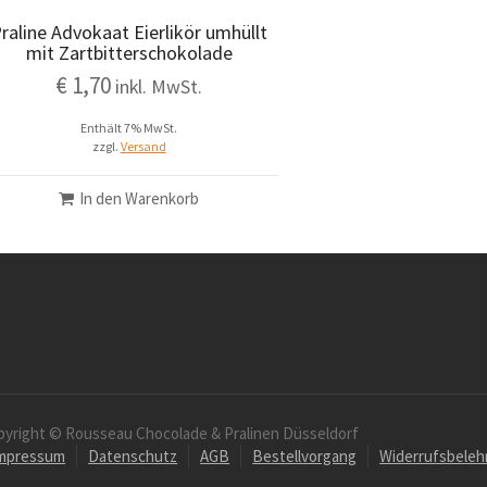
raline Advokaat Eierlikör umhüllt
mit Zartbitterschokolade
€
1,70
inkl. MwSt.
Enthält 7% MwSt.
zzgl.
Versand
In den Warenkorb
pyright © Rousseau Chocolade & Pralinen Düsseldorf
mpressum
Datenschutz
AGB
Bestellvorgang
Widerrufsbeleh