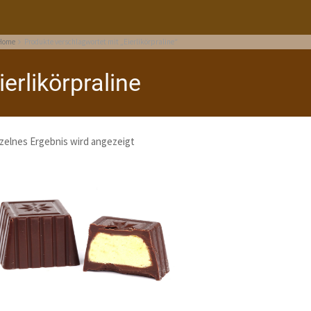
Home
Produkte verschlagwortet mit „Eierlikörpraline“
ierlikörpraline
zelnes Ergebnis wird angezeigt